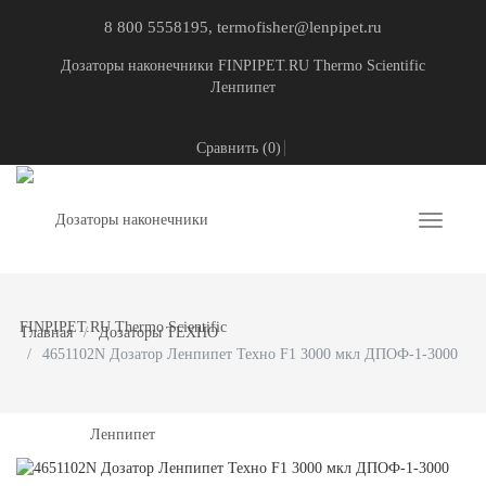
8 800 5558195, termofisher@lenpipet.ru
Дозаторы наконечники FINPIPET.RU Thermo Scientific
Ленпипет
Сравнить (
0
)
Toggle
navigati
Главная
Дозаторы ТЕХНО
4651102N Дозатор Ленпипет Техно F1 3000 мкл ДПОФ-1-3000